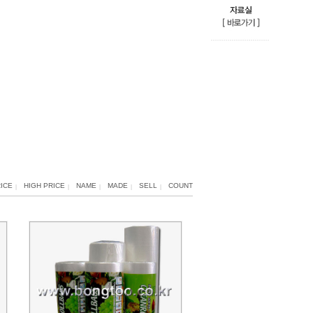
ICE
HIGH PRICE
NAME
MADE
SELL
COUNT
|
|
|
|
|