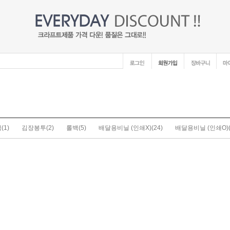
백
(1)
김장봉투
(2)
롤백
(5)
배달용비닐 (인쇄X)
(24)
배달용비닐 (인쇄O)