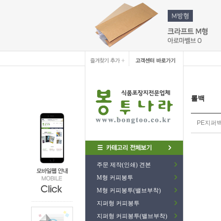
롤백
PE지퍼
주문 제작(인쇄) 견본
M형 커피봉투
M형 커피봉투(밸브부착)
지퍼형 커피봉투
지퍼형 커피봉투(밸브부착)