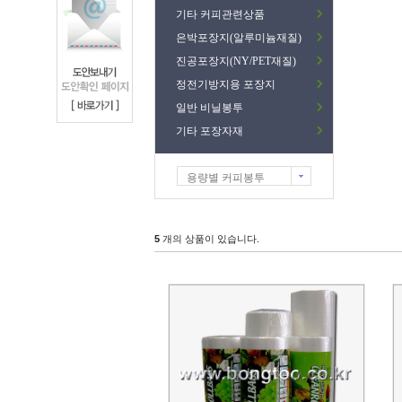
기타 커피관련상품
은박포장지(알루미늄재질)
진공포장지(NY/PET재질)
정전기방지용 포장지
일반 비닐봉투
기타 포장자재
용량별 커피봉투
5
개의 상품이 있습니다.