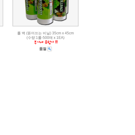
롤 백 (뜯어쓰는 비닐) 35cm x 45cm
(수량:1롤-500매 x 1EA)
품절