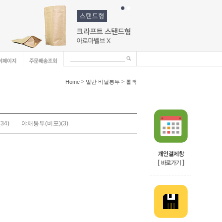
>
>
Home
일반 비닐봉투
롤백
(34)
야채봉투(비포)
(3)