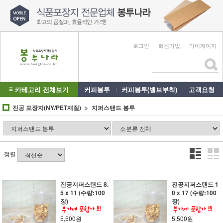
로그인
회원가입
마이페이지
카테고리 전체보기
커피봉투
커피봉투(밸브부착)
고객요청
진공 포장지(NY/PET재질)
지퍼스탠드 봉투
정렬
진공지퍼스탠드 8.
진공지퍼스탠드 1
5 x 11 (수량:100
0 x 17 (수량:100
장)
장)
5,500원
5,500원