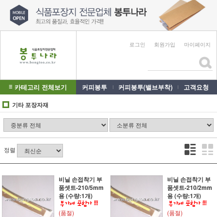
로그인
회원가입
마이페이지
카테고리 전체보기
커피봉투
커피봉투(밸브부착)
고객요청
기타 포장자재
정렬
비닐 손접착기 부
비닐 손접착기 부
품셋트-210/5mm
품셋트-210/2mm
용 (수량:1개)
용 (수량:1개)
(품절)
(품절)