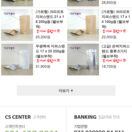
28,600원
(가로형) 크라프트
(가로형) 크라프트
지퍼스탠드 21 x 1
지퍼스탠드 17 x 1
8 200g용 (밸브부
4 100g용 (밸브부
착)
착)
25,300원
22,000원
무광백색 지퍼스탠
(고급) 은박지퍼스
드 17 x 25 250g용
텐드 종류:5가지
(밸브부착)
(밸브부착)
31,900원
18,700원
더보기 ▼