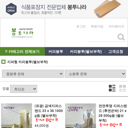
로그인
회원가입
마이페이지
카테고리 전체보기
커피봉투
커피봉투(밸브부착)
고객요청
지퍼형 커피봉투(밸브부착)
정렬
(유광) 금색지퍼스
전면투명 지퍼스텐
탠드 23 x 36 1000
드 (후면은박) 21 x
g용 (밸브부착)
28 500g용 (밸브
부착)
44,000원