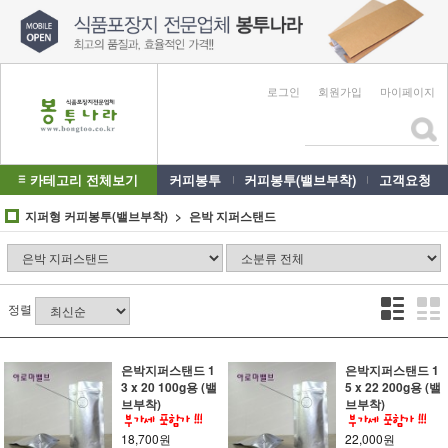
로그인
회원가입
마이페이지
카테고리 전체보기
커피봉투
커피봉투(밸브부착)
고객요청
지퍼형 커피봉투(밸브부착)
은박 지퍼스탠드
정렬
은박지퍼스탠드 1
은박지퍼스탠드 1
3 x 20 100g용 (밸
5 x 22 200g용 (밸
브부착)
브부착)
18,700원
22,000원