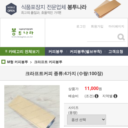
로그인
회원가입
마이페이지
카테고리 전체보기
커피봉투
커피봉투(밸브부착)
고객요청
M형 커피봉투
크라프트 커피봉투
크라프트커피 종류:4가지 (수량:100장)
11,000
상품가
원
배송비
(조건)
지역별
사이즈
(용량)