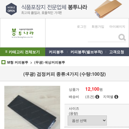
로그인
회원가입
마이페이지
카테고리 전체보기
커피봉투
커피봉투(밸브부착)
고객요청
M형 커피봉투
(무광) 색상커피봉투
(무광) 검정커피 종류:4가지 (수량:100장)
12,100
상품가
원
배송비
(조건)
지역별
사이즈
(용량)