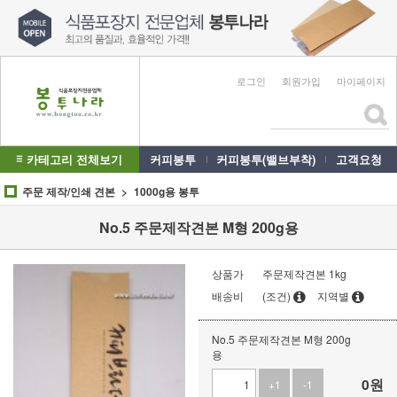
로그인
회원가입
마이페이지
카테고리 전체보기
커피봉투
커피봉투(밸브부착)
고객요청
주문 제작/인쇄 견본
1000g용 봉투
No.5 주문제작견본 M형 200g용
상품가
주문제작견본 1kg
배송비
(조건)
지역별
No.5 주문제작견본 M형 200g
용
0
원
+1
-1