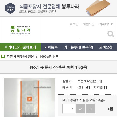
로그인
회원가입
마이페이지
카테고리 전체보기
커피봉투
커피봉투(밸브부착)
고객요청
주문 제작/인쇄 견본
1000g용 봉투
No.1 주문제작견본 M형 1Kg용
상품가
주문제작견본 1kg
배송비
(조건)
지역별
No.1 주문제작견본 M형 1Kg용
0
원
+1
-1